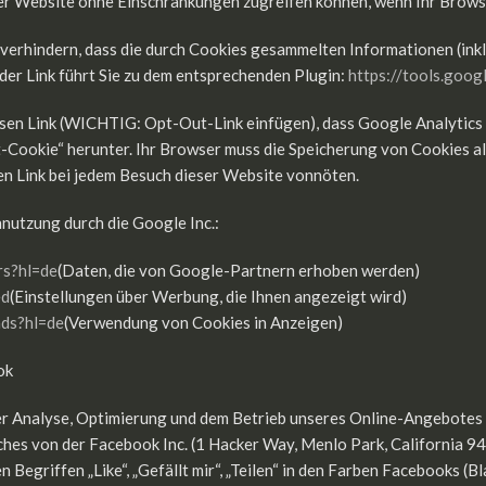
eser Website ohne Einschränkungen zugreifen können, wenn Ihr Browse
verhindern, dass die durch Cookies gesammelten Informationen (inkl
der Link führt Sie zu dem entsprechenden Plugin:
https://tools.goo
iesen Link (WICHTIG: Opt-Out-Link einfügen), dass Google Analytics 
t-Cookie“ herunter. Ihr Browser muss die Speicherung von Cookies al
den Link bei jedem Besuch dieser Website vonnöten.
nnutzung durch die Google Inc.:
rs?hl=de
(Daten, die von Google-Partnern erhoben werden)
ed
(Einstellungen über Werbung, die Ihnen angezeigt wird)
ads?hl=de
(Verwendung von Cookies in Anzeigen)
ok
r Analyse, Optimierung und dem Betrieb unseres Online-Angebotes (im
hes von der Facebook Inc. (1 Hacker Way, Menlo Park, California 94
egriffen „Like“, „Gefällt mir“, „Teilen“ in den Farben Facebooks (