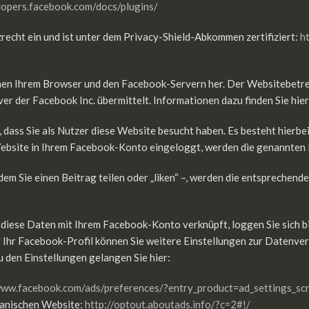
lopers.facebook.com/docs/plugins/
recht ein und ist unter dem Privacy-Shield-Abkommen zertifiziert:
h
chen Ihrem Browser und den Facebook-Servern her. Der Websitebetreib
er der Facebook Inc. übermittelt. Informationen dazu finden Sie hie
, dass Sie als Nutzer diese Website besucht haben. Es besteht hierbe
Website in Ihrem Facebook-Konto eingeloggt, werden die genannten 
dem Sie einen Beitrag teilen oder „liken“ –, werden die entsprechend
. diese Daten mit Ihrem Facebook-Konto verknüpft, loggen Sie sich 
r Ihr Facebook-Profil können Sie weitere Einstellungen zur Datenv
 den Einstellungen gelangen Sie hier:
www.facebook.com/ads/preferences/?entry_product=ad_settings_sc
kanischen Website:
http://optout.aboutads.info/?c=2#!/