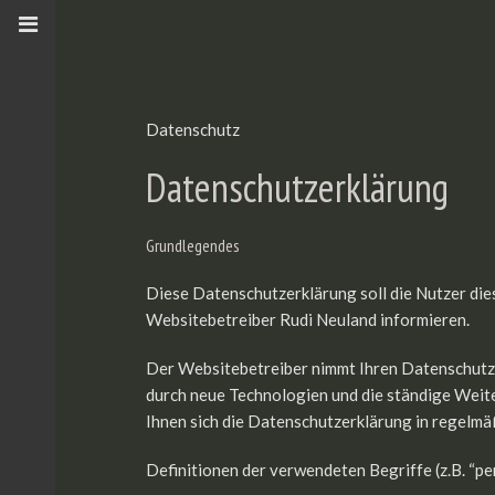
Datenschutz
Home
Künstler
Geographische Lage
Datenschutzerklärung
Skulpturen
Insel Impressionen
Rudi Neuland
Malerei
Infos zum Gästehaus
Pianokonzerte
Grundlegendes
Fotografie
Diese Datenschutzerklärung soll die Nutzer d
Kontakt
Gästehaus
Websitebetreiber Rudi Neuland informieren.
Kontakt/Impressum
Der Websitebetreiber nimmt Ihren Datenschutz 
durch neue Technologien und die ständige Wei
Datenschutz
Ihnen sich die Datenschutzerklärung in regelm
Definitionen der verwendeten Begriffe (z.B. “p