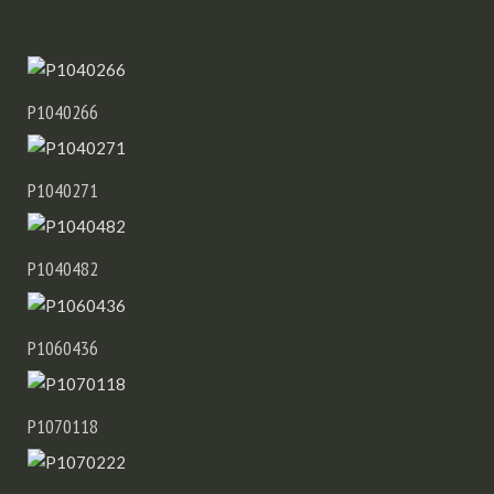
P1020252
P1040266
P1040271
P1040482
P1060436
P1070118