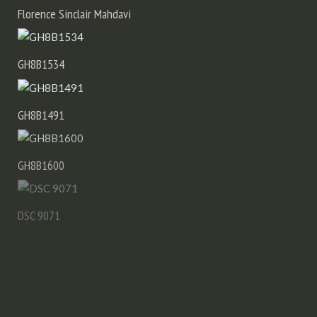
Florence Sinclair Mahdavi
GH8B1534
GH8B1491
GH8B1600
DSC 9071
GH8B6416
GH8B8328