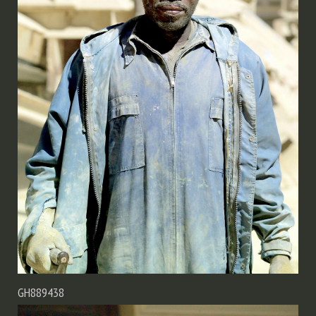
GH889438